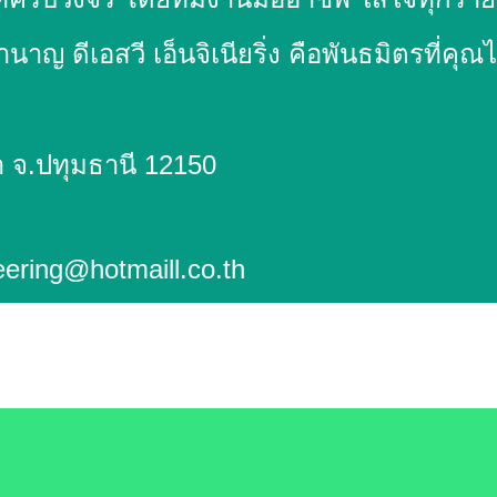
 ดีเอสวี เอ็นจิเนียริ่ง คือพันธมิตรที่คุณ
จิเนียริ่ง จำกัด
ูกกา จ.ปทุมธานี 12150
ering@hotmaill.co.th