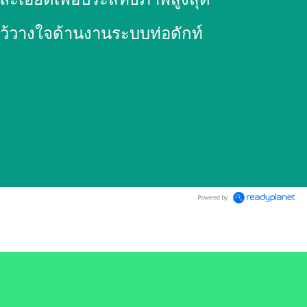
ไว้วางใจด้านงานระบบท่อดักท์