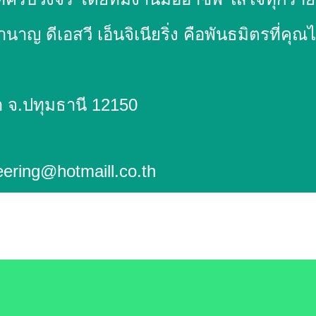
 ดีเอสวี เอ็นจิเนียริ่ง คือพันธมิตรที่คุณ
จิเนียริ่ง จำกัด
ูกกา จ.ปทุมธานี 12150
ering@hotmaill.co.th