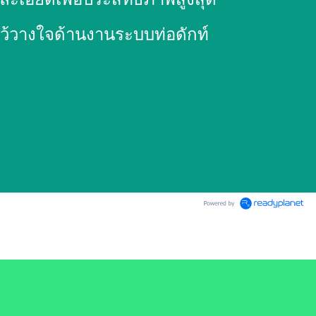
ไว้วางใจด้านงานระบบท่อดักท์