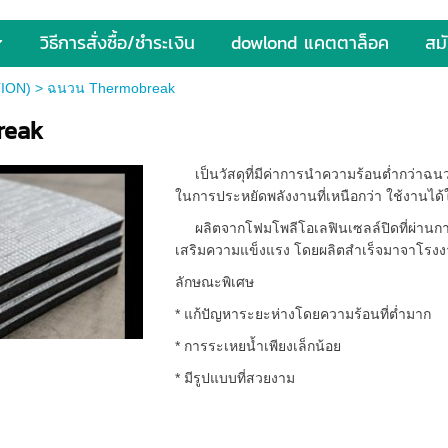
วิธีการสั่งซื้อ/ชำระเงิน
dowlond แคตตาล็อค
สม
ION)
>
ฉนวน Thermobreak
reak
เป็นวัสดุที่มีค่าการนำความร้อนต่ำกว่าฉนวน
ในการประหยัดพลังงานที่เหนือกว่า ใช้งานไ
ผลิตจากโฟมโพลีโอเลฟินเซลล์ปิดที่ผ่านการฉ
เสริมความแข็งแรง โดยผลิตสำเร็จมาจาโรง
ลักษณะพิเศษ
* แก้ปัญหาระยะห่างโดยความร้อนที่ต่ำมาก
* การระเหยน้ำเพียงเล็กน้อย
* มีรูปแบบที่สวยงาม