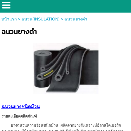
หน้าแรก
>
ฉนวน(INSULATION)
>
ฉนวนยางดำ
ฉนวนยางดำ
ฉนวนยางชนิดม้วน
รายละเอียดผลิตภัณฑ์
ยางฉนวนความร้อนชนิดม้วน ผลิตจากยางสังเคราะห์อีลาสโตเมอริก