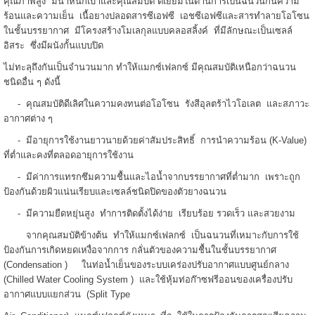
คุณภาพสูง มีน้ำหนักเบาและคุณสมบัติ ดีเยี่ยมในด้านการเป็นฉนวนกันความ
ร้อนและความเย็น เนื้อยางปลอดสารซีเอฟซี เอชซีเอฟซีและสารทำลายโอโซน
ในชั้นบรรยากาศ มีโครงสร้างโมเลกุลแบบคลอสลิ้งค์ ที่มีลักษณะเป็นเซลล์
อิสระ ซึ่งมีผนังกั้นแบบปิด
ไม่ทะลุถึงกันเป็นจำนวนมาก ทำให้แมกซ์เฟลกซ์ มีคุณสมบัติเหนือกว่าฉนวน
ชนิดอื่น ๆ ดังนี้
- คุณสมบัติดีเลิศในความคงทนต่อโอโซน รังสีอุลตร้าไวโอเลต และสภาวะ
อากาศต่าง ๆ
- มีอายุการใช้งานยาวนายด้วยค่าสัมประสิทธิ์ การนำความร้อน (K-Value)
ที่ต่ำและคงที่ตลอดอายุการใช้งาน
- มีค่าการแทรกซึมความชื้นและไอน้ำจากบรรยากาศที่ต่ำมาก เพราะถูก
ป้องกันด้วยผิวแน่นเรียบและเซลล์ชนิดปิดของตัวยางฉนวน
- มีความยืดหยุ่นสูง ทำการติดตั้งได้ง่าย เรียบร้อย รวดเร็ว และสวยงาม
จากคุณสมบัติข้างต้น ทำให้แมกซ์เฟลกซ์ เป็นฉนวนที่เหมาะกับการใช้
ป้องกันการเกิดหยดเหงื่อจากการ กลั่นตัวของความชื้นในชั้นบรรยากาศ
(Condensation ) ในท่อน้ำเย็นของระบบเคร่องปรับอากาศแบบศูนย์กลาง
(Chilled Water Cooling System ) และใช้หุ้มท่อก๊าซฟรีออนของเครื่องปรับ
อากาศแบบแยกส่วน (Split Type