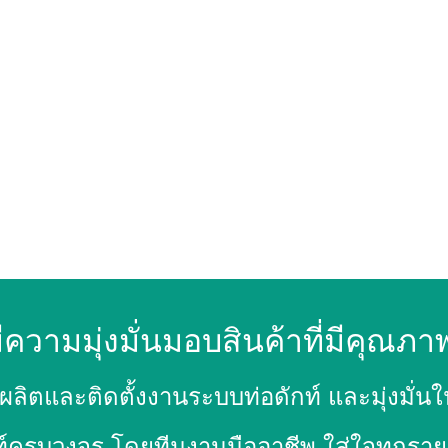
ีความมุ่งมั่นมอบสินค้าที่มีคุณภา
ผลิตและติดตั้งงานระบบท่อดักท์ และมุ่ง
์ครบวงจร โดยทีมงานมืออาชีพ ใส่ใจทุกรายละ