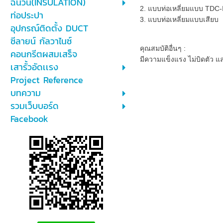
ฉนวน(INSULATION)
2. แบบท่อเหลี่ยมแบบ TDC-
ท่อประปา
3. แบบท่อเหลี่ยมแบบเสียบ
อุปกรณ์ติดตั้ง DUCT
ซีลายน์ กัลวาไนซ์
คุณสมบัติอื่นๆ :
คอนกรีตผสมเสร็จ
มีความแข็งแรง ไม่บิดตัว
เสารั้วอัดเเรง
Project Reference
บทความ
รวมเว็บบอร์ด
Facebook