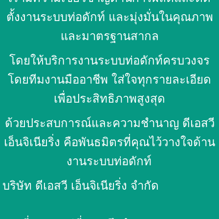
ตั้งงานระบบท่อดักท์ และมุ่งมั่นในคุณภาพ
และมาตรฐานสากล
โดยให้บริการงานระบบท่อดักท์ครบวงจร
โดยทีมงานมืออาชีพ ใส่ใจทุกรายละเอียด
เพื่อประสิทธิภาพสูงสุด
ด้วยประสบการณ์และความชำนาญ ดีเอสวี
เอ็นจิเนียริ่ง คือพันธมิตรที่คุณไว้วางใจด้าน
งานระบบท่อดักท์
บริษัท ดีเอสวี เอ็นจิเนียริ่ง จำกัด