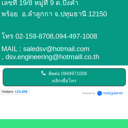
เลขที่ 19/8 หมู่ที่ 9 ต.บึงคำ
พร้อย
อ.ลำลูกกา จ.ปทุมธานี 12150
โทร 02-159-8708,094-497-1008
MAIL : saledsv@hotmail.com
, dsv.engineering@hotmaill.co.th
ติดต่อ
0944971008
คลิกเพื่อโทร
Visitors:
124,406