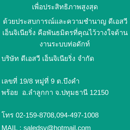
เพื่อประสิทธิภาพสูงสุด
ด้วยประสบการณ์และความชำนาญ ดีเอสวี
เอ็นจิเนียริ่ง คือพันธมิตรที่คุณไว้วางใจด้าน
งานระบบท่อดักท์
บริษัท ดีเอสวี เอ็นจิเนียริ่ง จำกัด
เลขที่ 19/8 หมู่ที่ 9 ต.บึงคำ
พร้อย
อ.ลำลูกกา จ.ปทุมธานี 12150
โทร 02-159-8708,094-497-1008
MAIL : saledsv@hotmail.com