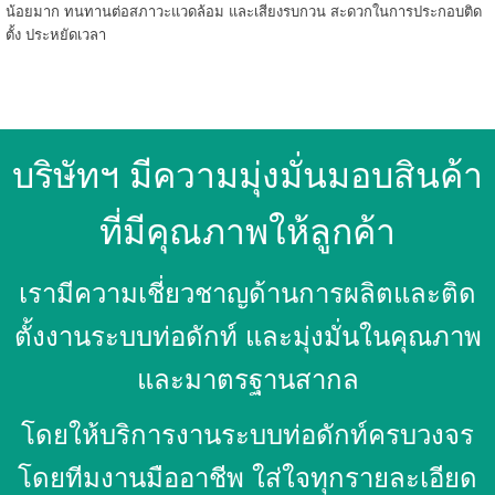
น้อยมาก ทนทานต่อสภาวะแวดล้อม และเสียงรบกวน สะดวกในการประกอบติด
ตั้ง ประหยัดเวลา
บริษัทฯ มีความมุ่งมั่นมอบสินค้า
ที่มีคุณภาพให้ลูกค้า
เรามีความเชี่ยวชาญด้านการผลิตและติด
ตั้งงานระบบท่อดักท์ และมุ่งมั่นในคุณภาพ
และมาตรฐานสากล
โดยให้บริการงานระบบท่อดักท์ครบวงจร
โดยทีมงานมืออาชีพ ใส่ใจทุกรายละเอียด