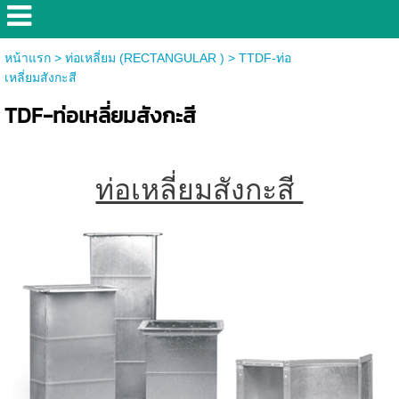
หน้าแรก
>
ท่อเหลี่ยม (RECTANGULAR )
>
TTDF-ท่อ
เหลี่ยมสังกะสี
TDF-ท่อเหลี่ยมสังกะสี
ท่อเหลี่ยมสังกะสี